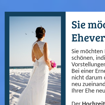
Sie mö
Ehever
Sie möchten 
schönen, ind
Vorstellung
Bei einer Er
nicht darum d
neu zueinand
Ihrer Ehe ne
Der
Hochzeit