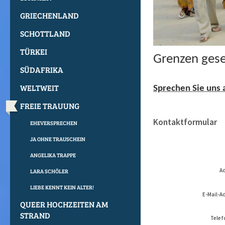
GRIECHENLAND
SCHOTTLAND
TÜRKEI
Grenzen gese
SÜDAFRIKA
WELTWEIT
Sprechen Sie uns 
FREIE TRAUUNG
Kontaktformular
EHEVERSPRECHEN
JA OHNE TRAUSCHEIN
ANGELIKA TRAPPE
Ad
LARA SCHÖLER
LIEBE KENNT KEIN ALTER!
E-Mail-A
QUEER HOCHZEITEN AM
STRAND
Telef