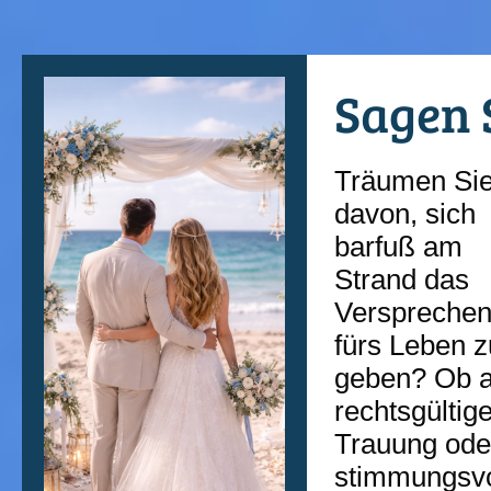
Sagen S
Träumen Si
davon, sich
barfuß am
Strand das
Verspreche
fürs Leben z
geben? Ob a
rechtsgültig
Trauung ode
stimmungsvo