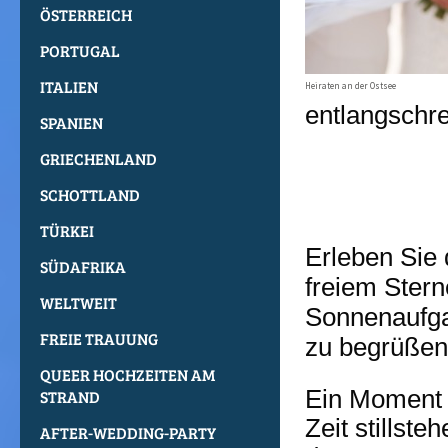
ÖSTERREICH
PORTUGAL
ITALIEN
Heiraten an der Ostsee
entlangschrei
SPANIEN
GRIECHENLAND
SCHOTTLAND
TÜRKEI
Erleben Sie 
SÜDAFRIKA
freiem Ster
WELTWEIT
Sonnenaufga
FREIE TRAUUNG
zu begrüßen
QUEER HOCHZEITEN AM
Ein Moment v
STRAND
Zeit stillste
AFTER-WEDDING-PARTY