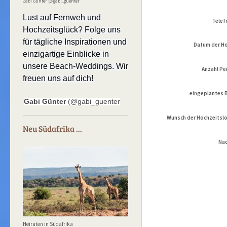
Gabi Günter (@gabi_guenter
Lust auf Fernweh und
Telef
Hochzeitsglück? Folge uns
für tägliche Inspirationen und
Datum der Ho
einzigartige Einblicke in
unsere Beach-Weddings. Wir
Anzahl Pe
freuen uns auf dich!
eingeplantes
Gabi Günter
(@gabi_guenter
Wunsch der Hochzeitsl
Neu Südafrika ...
Nac
Heiraten in Südafrika