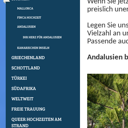
Wenn Sie jetz
preislich une
MALLORCA
FINCA HOCHZEIT
Legen Sie un
ANDALUSIEN
Vielzahl an u
IHR HERZ FÜR ANDALUSIEN
Passende auch
KANARISCHEN INSELN
Andalusien b
GRIECHENLAND
SCHOTTLAND
TÜRKEI
SÜDAFRIKA
WELTWEIT
FREIE TRAUUNG
QUEER HOCHZEITEN AM
STRAND