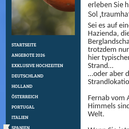
erleben Sie h
Sol ,traumh
Sei es auf ei
Hazienda, die
Berglandschaf
STARTSEITE
trotzdem nu
ANGEBOTE 2026
hier typisch
EXKLUSIVE HOCHZEITEN
Strand…
…oder aber d
DEUTSCHLAND
Strandlokatio
HOLLAND
ÖSTERREICH
Fernab vom A
Himmels sind
PORTUGAL
Welt.
ITALIEN
SPANIEN