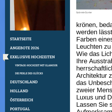
Gabriele Günter
krönen, beda
werden lässt
Farben eine
STARTSEITE
Leuchten zu 
ANGEBOTE 2026
Wie das Lich
EXKLUSIVE HOCHZEITEN
Ihre Ausstra
VINTAGE-HOCHZEIT MIT GLAMOUR
herrschaftl
DIE PERLE DES GLÜCKS
Architektur 
DEUTSCHLAND
das Unbeschr
zweier Mens
HOLLAND
Luxus und D
ÖSTERREICH
Lassen Sie 
PORTUGAL
Aufmerksamk